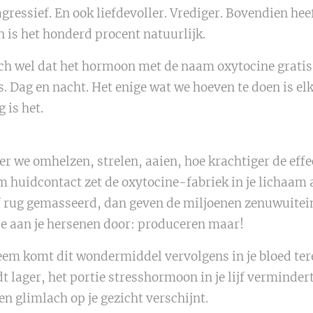
gressief. En ook liefdevoller. Vrediger. Bovendien hee
n is het honderd procent natuurlijk.
ch wel dat het hormoon met de naam oxytocine gratis
. Dag en nacht. Het enige wat we hoeven te doen is elk
 is het.
er we omhelzen, strelen, aaien, hoe krachtiger de effe
uidcontact zet de oxytocine-fabriek in je lichaam aa
f rug gemasseerd, dan geven de miljoenen zenuwuitei
je aan je hersenen door: produceren maar!
eem komt dit wondermiddel vervolgens in je bloed ter
t lager, het portie stresshormoon in je lijf vermindert
en glimlach op je gezicht verschijnt.