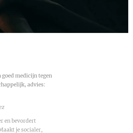
en goed medicijn tegen
chappelijk, advies:
ez
er en bevordert
Maakt je socialer,