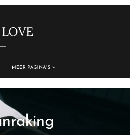
 LOVE
N
MEER PAGINA'S
anraking