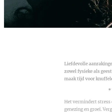
Liefdevolle aanrakinge
zowel fysieke als gees
maak tijd voor knuffel
*
Het vermindert stress e
genezing en groei. Verg