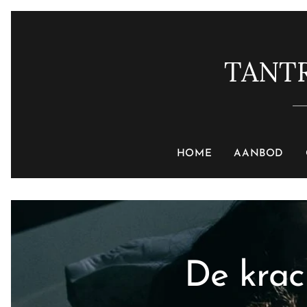
TANT
HOME
AANBOD
De krac