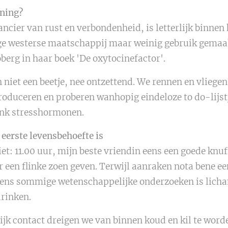
nning?
ancier van rust en verbondenheid, is letterlijk binnen
ige westerse maatschappij maar weinig gebruik gemaa
berg in haar boek 'De oxytocinefactor'.
 niet een beetje, nee ontzettend. We rennen en vliegen
oduceren en proberen wanhopig eindeloze to do-lijstj
onk stresshormonen.
eerste levensbehoefte is
et: 11.00 uur, mijn beste vriendin eens een goede knuf
r een flinke zoen geven. Terwijl aanraken nota bene ee
gens sommige wetenschappelijke onderzoeken is licham
drinken.
k contact dreigen we van binnen koud en kil te worde