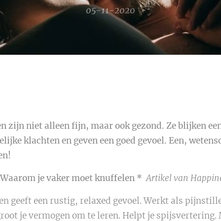
05-11-2020
n zijn niet alleen fijn, maar ook gezond. Ze blijken e
telijke klachten en geven een goed gevoel. Een, wetens
en!
 Waarom je vaker moet knuffelen *
Artikel van Happin
n geeft een rustig, relaxed gevoel. Werkt als pijnstill
root je vermogen om te leren. Helpt je spijsvertering. 