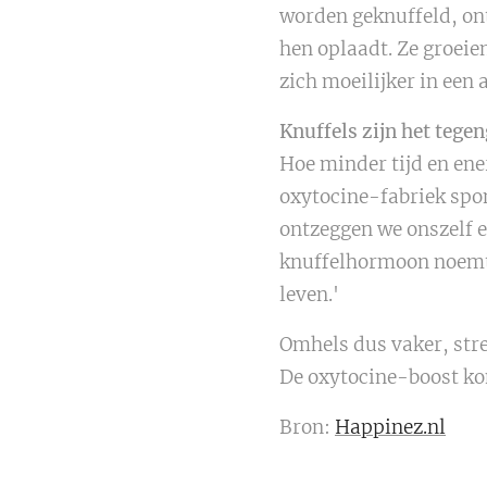
worden geknuffeld, ont
hen oplaadt. Ze groeie
zich moeilijker in een 
Knuffels zijn het tegen
Hoe minder tijd en ene
oxytocine-fabriek spon
ontzeggen we onszelf e
knuffelhormoon noemt.
leven.'
Omhels dus vaker, stree
De oxytocine-boost k
Bron:
Happinez.nl